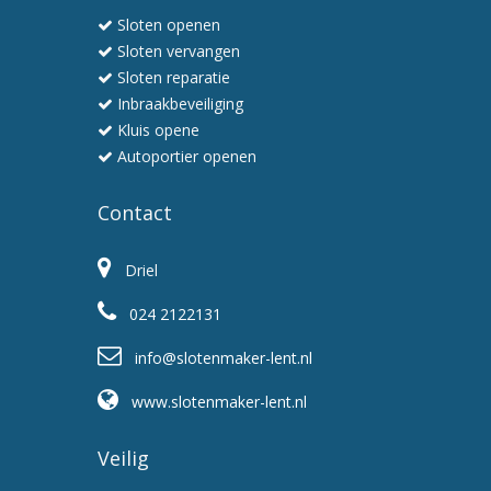
en
Sloten openen
professioneel
Sloten vervangen
Sloten reparatie
Inbraakbeveiliging
Kluis opene
Autoportier openen
Contact
Driel
024 2122131
info@slotenmaker-lent.nl
www.slotenmaker-lent.nl
Veilig