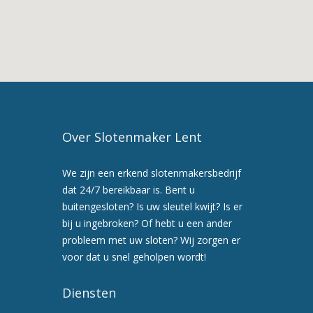
Slotenmaker
in
Driel
4.
Slotenmaker
Lent
5.
Maak
Over Slotenmaker Lent
nu
een
We zijn een erkend slotenmakersbedrijf
afspraak
dat 24/7 bereikbaar is. Bent u
voor
buitengesloten? Is uw sleutel kwijt? Is er
een
bij u ingebroken? Of hebt u een ander
preventiebezoek
probleem met uw sloten? Wij zorgen er
6.
voor dat u snel geholpen wordt!
Wij
werken
Diensten
snel