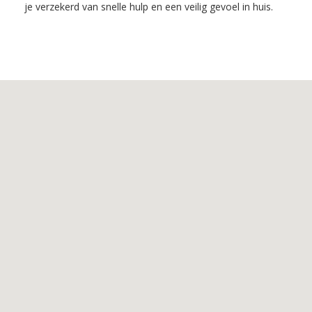
je verzekerd van snelle hulp en een veilig gevoel in huis.
Inhoudsopgave
1.
De
voordelen
van
Slotenmaker
Driel
2.
De
Diensten
van
Slotenmaker
Driel
3.