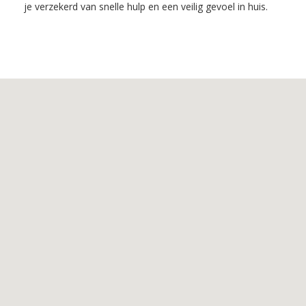
je verzekerd van snelle hulp en een veilig gevoel in huis.
Inhoudsopgave
1.
De
voordelen
van
Slotenmaker
Lent
2.
De
Diensten
van
Slotenmaker
Lent
3.