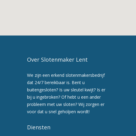
Slotenmaker
in
Lent
4.
Slotenmaker
Lent
5.
Maak
Over Slotenmaker Lent
nu
een
We zijn een erkend slotenmakersbedrijf
afspraak
dat 24/7 bereikbaar is. Bent u
voor
buitengesloten? Is uw sleutel kwijt? Is er
een
bij u ingebroken? Of hebt u een ander
preventiebezoek
probleem met uw sloten? Wij zorgen er
6.
voor dat u snel geholpen wordt!
Wij
werken
Diensten
snel