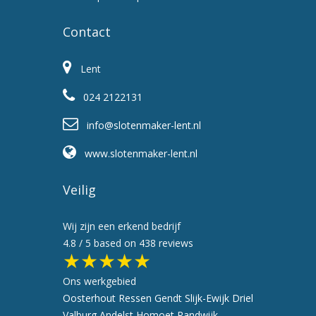
Contact
Lent
024 2122131
info@slotenmaker-lent.nl
www.slotenmaker-lent.nl
Veilig
Wij zijn een erkend bedrijf
4.8
/ 5 based on
438
reviews
★★★★★
Ons werkgebied
Oosterhout
Ressen
Gendt
Slijk-Ewijk
Driel
Valburg
Andelst
Homoet
Randwijk