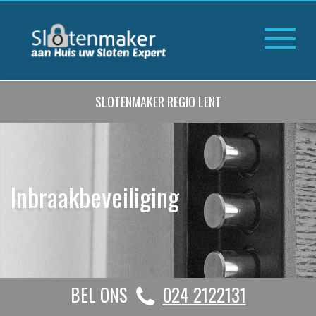
SLOTENMAKER REGIO LENT
Inbraakbeveiliging
BEL ONS
024 2122131