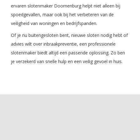
ervaren slotenmaker Doornenburg helpt niet alleen bij
spoedgevallen, maar ook bij het verbeteren van de
veiligheid van woningen en bedrijfspanden.
Of je nu buitengesloten bent, nieuwe sloten nodig hebt of
advies wilt over inbraakpreventie, een professionele
slotenmaker biedt altijd een passende oplossing. Zo ben
je verzekerd van snelle hulp en een veilig gevoel in huis.
Inhoudsopgave
1.
De
voordelen
van
Slotenmaker