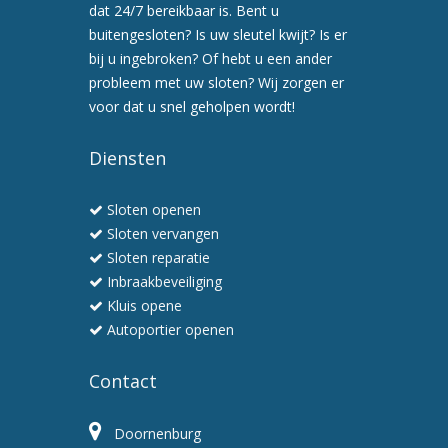
afspraak
dat 24/7 bereikbaar is. Bent u
voor
buitengesloten? Is uw sleutel kwijt? Is er
een
bij u ingebroken? Of hebt u een ander
preventiebezoek
probleem met uw sloten? Wij zorgen er
6.
voor dat u snel geholpen wordt!
Wij
werken
Diensten
snel
en
Sloten openen
professioneel
Sloten vervangen
Sloten reparatie
Inbraakbeveiliging
Kluis opene
Autoportier openen
Contact
Doornenburg