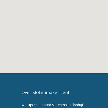
Doornenburg
2.
De
Diensten
van
Slotenmaker
Doornenburg
3.
Slotenmaker
in
Doornenburg
4.
Slotenmaker
Lent
5.
Maak
Over Slotenmaker Lent
nu
een
We zijn een erkend slotenmakersbedrijf